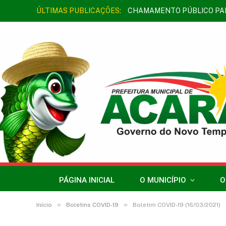
ÚLTIMAS PUBLICAÇÕES:
PÁGINA INICIAL
O MUNICÍPIO
O
»
»
Início
Boletins COVID-19
Boletim COVID-19 (16/03/2021)