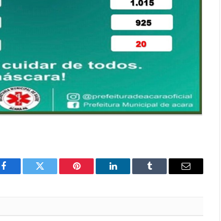
Facebook
Twitter
Pinterest
LinkedIn
Tumblr
E-
mail