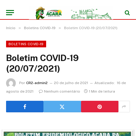
»
»
Início
Boletins COVID-19
Boletim COVID-19 (20/07/2021)
BOLETINS COVID-19
Boletim COVID-19
(20/07/2021)
Por
CR2-admin2
20 de julho de 2021
Atualizado:
16 de
agosto de 2021
Nenhum comentário
1 Min de leitura