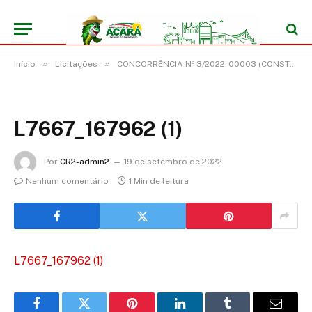
»
»
Início
Licitações
CONCORRÊNCIA Nº 3/2022-00003 (CONSTRUÇÃO DE ESTIVAS DE CONCRETO PARA PEDESTRES NA ZONA RURAL E URBANA DO MUNICÍPIO DE ACARÁ/PA)
L7667_167962 (1)
Por
CR2-admin2
19 de setembro de 2022
Nenhum comentário
1 Min de leitura
L7667_167962 (1)