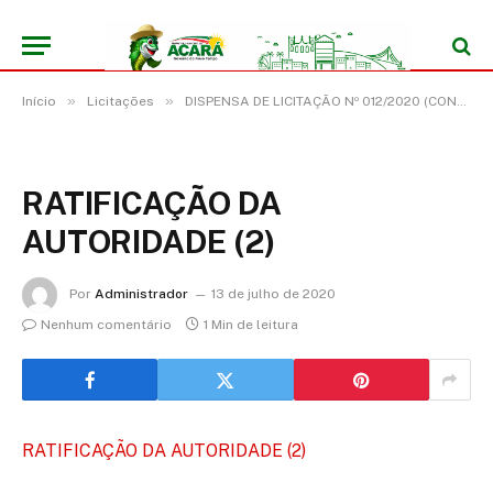
»
»
Início
Licitações
DISPENSA DE LICITAÇÃO Nº 012/2020 (CONTRATAÇÃO DE EMPRESA PARA PRESTAÇÃO DE SERVIÇOS DE LOCAÇÃO DE VEÍCULOS DE 16 (DEZESSEIS) LUGARES, SEM LIMITES DE QUILOMETRAGEM, SEM CONDUTOR)
RATIFICAÇÃO DA
AUTORIDADE (2)
Por
Administrador
13 de julho de 2020
Nenhum comentário
1 Min de leitura
RATIFICAÇÃO DA AUTORIDADE (2)