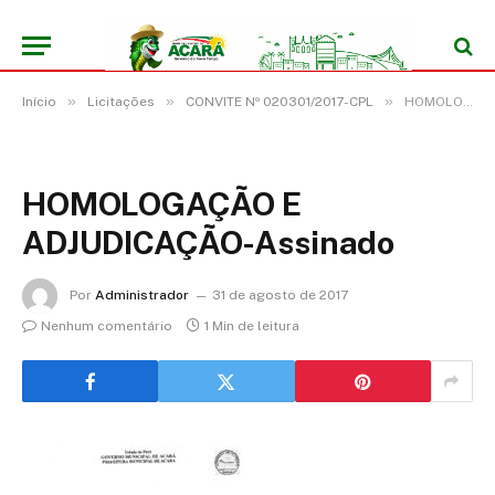
»
»
»
Início
Licitações
CONVITE Nº 020301/2017-CPL
HOMOLOGAÇÃO E ADJUDICAÇÃO-Assinado
HOMOLOGAÇÃO E
ADJUDICAÇÃO-Assinado
Por
Administrador
31 de agosto de 2017
Nenhum comentário
1 Min de leitura