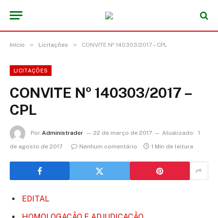
»
»
Início
Licitações
CONVITE Nº 140303/2017 – CPL
LICITAÇÕES
CONVITE Nº 140303/2017 –
CPL
Por
Administrador
22 de março de 2017
Atualizado:
1
de agosto de 2017
Nenhum comentário
1 Min de leitura
EDITAL
HOMOLOGAÇÃO E ADJUDICAÇÃO