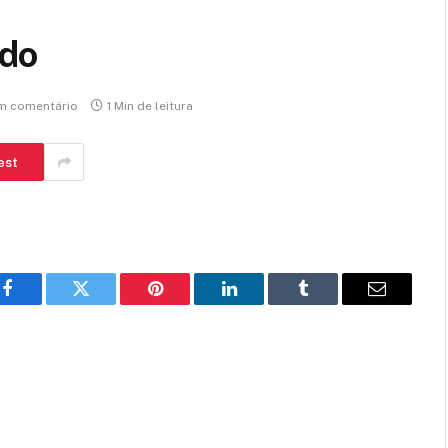
ado
m comentário
1 Min de leitura
est
Facebook
Twitter
Pinterest
LinkedIn
Tumblr
E-
mail