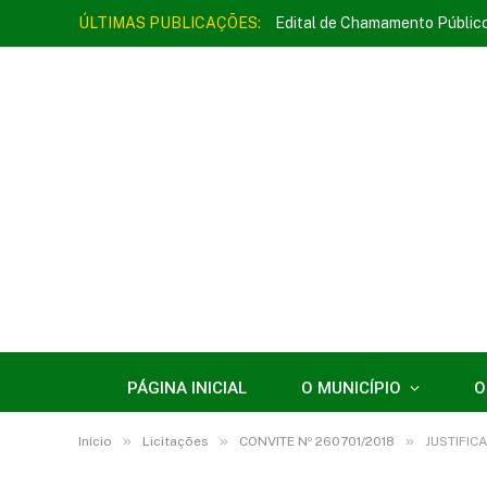
ÚLTIMAS PUBLICAÇÕES:
Edital de Chamamento Públic
PÁGINA INICIAL
O MUNICÍPIO
O
»
»
»
Início
Licitações
CONVITE Nº 260701/2018
JUSTIFIC