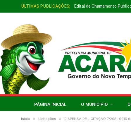
ÚLTIMAS PUBLICAÇÕES:
Edital de Chamamento Públic
PÁGINA INICIAL
O MUNICÍPIO
O
»
»
Início
Licitações
DISPENSA DE LICITAÇÃO 7/2021-0010 (LOCAÇÃO D