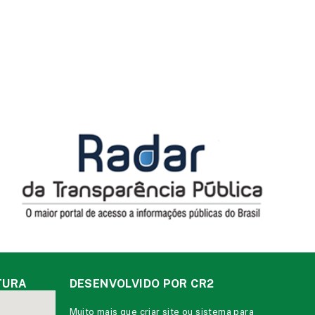
TURA
DESENVOLVIDO POR CR2
Muito mais que
criar site
ou
sistema para