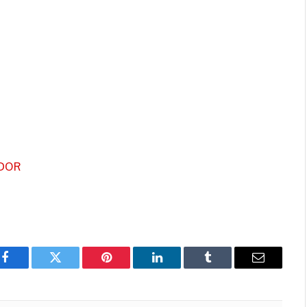
DOR
Facebook
Twitter
Pinterest
LinkedIn
Tumblr
E-
mail