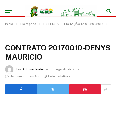
»
»
»
Início
Licitações
DISPENSA DE LICITAÇÃO Nº 010201/2017
CON
CONTRATO 20170010-DENYS
MAURICIO
Por
Administrador
1 de agosto de 2017
Nenhum comentário
1 Min de leitura