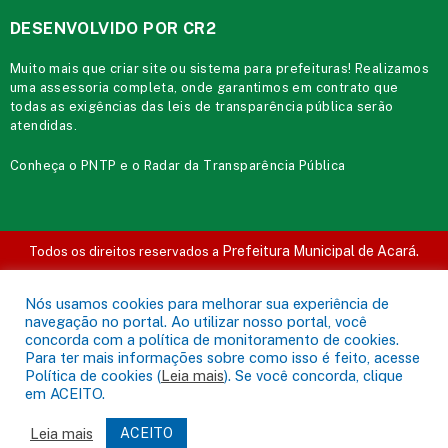
DESENVOLVIDO POR CR2
Muito mais que
criar site
ou
sistema para prefeituras
! Realizamos
uma
assessoria
completa, onde garantimos em contrato que
todas as exigências das
leis de transparência pública
serão
atendidas.
Conheça o
PNTP
e o
Radar da Transparência Pública
Prefeitura Municipal de Acará.
Todos os direitos reservados a
Mapa do Site
Acessar Área Administrativa
Acessar o Webmail
Nós usamos cookies para melhorar sua experiência de
navegação no portal. Ao utilizar nosso portal, você
concorda com a política de monitoramento de cookies.
Para ter mais informações sobre como isso é feito, acesse
Política de cookies (
Leia mais
). Se você concorda, clique
em ACEITO.
Leia mais
ACEITO