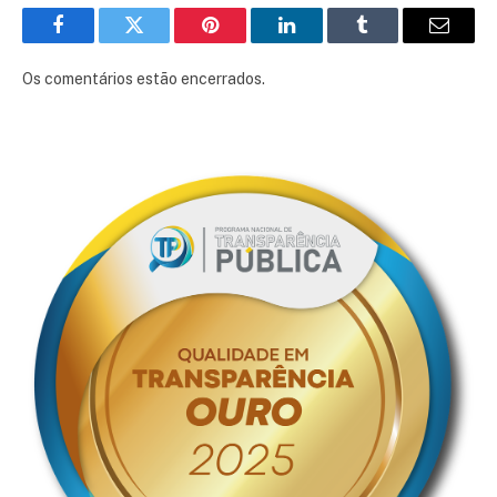
Facebook
Twitter
Pinterest
LinkedIn
Tumblr
E-
mail
Os comentários estão encerrados.