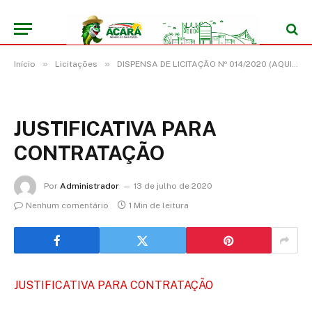
»
»
Início
Licitações
DISPENSA DE LICITAÇÃO Nº 014/2020 (AQUISIÇÃO DE KITS DE TESTE RÁPIDO PARA DIAGNÓSTICO DE COVID-19, EM CARÁTER DE URGÊNCIA PARA O ENFRENTAMENTO DA EMERGÊNCIA DE SAÚDE PÚBLICA)
JUSTIFICATIVA PARA
CONTRATAÇÃO
Por
Administrador
13 de julho de 2020
Nenhum comentário
1 Min de leitura
JUSTIFICATIVA PARA CONTRATAÇÃO