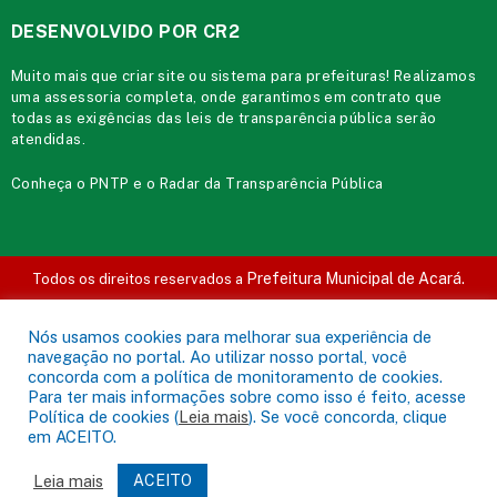
DESENVOLVIDO POR CR2
Muito mais que
criar site
ou
sistema para prefeituras
! Realizamos
uma
assessoria
completa, onde garantimos em contrato que
todas as exigências das
leis de transparência pública
serão
atendidas.
Conheça o
PNTP
e o
Radar da Transparência Pública
Prefeitura Municipal de Acará.
Todos os direitos reservados a
Mapa do Site
Acessar Área Administrativa
Acessar o Webmail
Nós usamos cookies para melhorar sua experiência de
navegação no portal. Ao utilizar nosso portal, você
concorda com a política de monitoramento de cookies.
Para ter mais informações sobre como isso é feito, acesse
Política de cookies (
Leia mais
). Se você concorda, clique
em ACEITO.
Leia mais
ACEITO