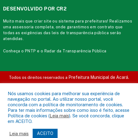
DESENVOLVIDO POR CR2
Muito mais que
criar site
ou
sistema para prefeituras
! Realizamos
uma
assessoria
completa, onde garantimos em contrato que
todas as exigências das
leis de transparência pública
serão
atendidas.
Conheça o
PNTP
e o
Radar da Transparência Pública
Prefeitura Municipal de Acará.
Todos os direitos reservados a
Mapa do Site
Acessar Área Administrativa
Acessar o Webmail
Nós usamos cookies para melhorar sua experiência de
navegação no portal. Ao utilizar nosso portal, você
concorda com a política de monitoramento de cookies.
Para ter mais informações sobre como isso é feito, acesse
Política de cookies (
Leia mais
). Se você concorda, clique
em ACEITO.
Leia mais
ACEITO