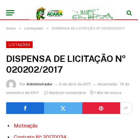
»
»
Início
Licitações
DISPENSA DE LICITAÇÃO Nº 020202/2017
LICITAÇÕES
DISPENSA DE LICITAÇÃO Nº
020202/2017
Por
Administrador
6 de abril de 2017
Atualizado:
13 de
setembro de 2017
Nenhum comentário
1 Min de leitura
Motivação
Contrato Nº 20170034