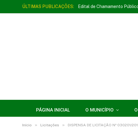
ÚLTIMAS PUBLICAÇÕES:
Edital de Chamamento Públic
PÁGINA INICIAL
O MUNICÍPIO
O
»
»
Início
Licitações
DISPENSA DE LICITAÇÃO Nº 030201/201