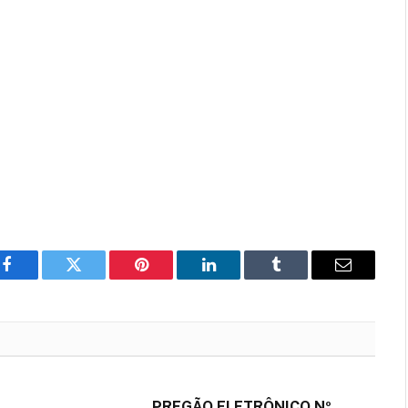
Facebook
Twitter
Pinterest
LinkedIn
Tumblr
E-
mail
PREGÃO ELETRÔNICO Nº