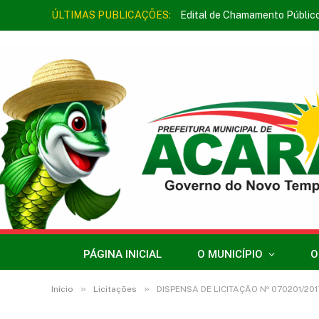
ÚLTIMAS PUBLICAÇÕES:
Edital de Chamamento Públic
PÁGINA INICIAL
O MUNICÍPIO
O
»
»
Início
Licitações
DISPENSA DE LICITAÇÃO Nº 070201/201