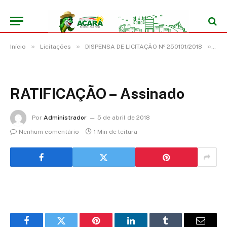
»
»
»
Início
Licitações
DISPENSA DE LICITAÇÃO Nº 250101/2018
RAT
RATIFICAÇÃO – Assinado
Por
Administrador
5 de abril de 2018
Nenhum comentário
1 Min de leitura