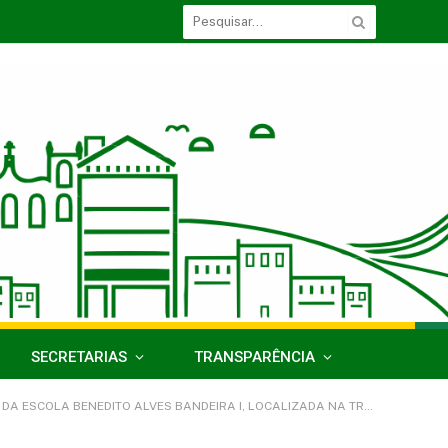
SECRETARIAS
TRANSPARÊNCIA
GUNDA BENEDITO ALVES BANDEIRA, 22, VILA COLATINA – ZONA RURAL DO MUNICÍPIO DE ACARÁ/PA)