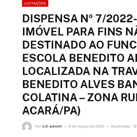
LICITAÇÕES
DISPENSA Nº 7/2022
IMÓVEL PARA FINS N
DESTINADO AO FUN
ESCOLA BENEDITO AL
LOCALIZADA NA TRA
BENEDITO ALVES BAN
COLATINA – ZONA RU
ACARÁ/PA)
Por
cr2-admin1
8 de março de 2022
Atualizado:
12