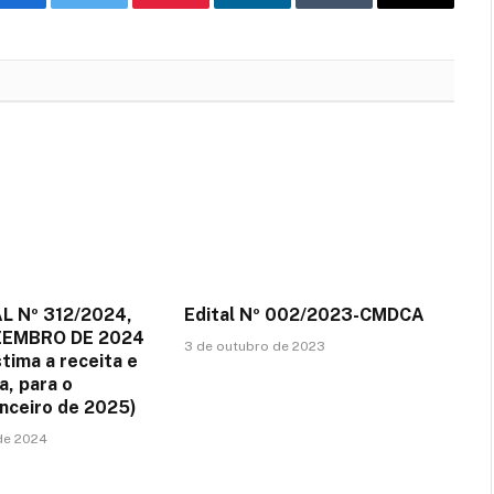
Facebook
Twitter
Pinterest
LinkedIn
Tumblr
E-
mail
L Nº 312/2024,
Edital Nº 002/2023-CMDCA
ZEMBRO DE 2024
3 de outubro de 2023
tima a receita e
a, para o
anceiro de 2025)
de 2024