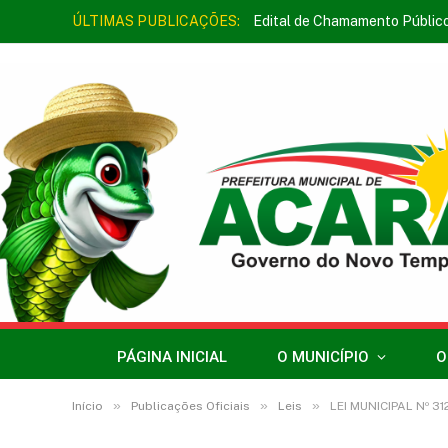
ÚLTIMAS PUBLICAÇÕES:
Edital de Chamamento Públic
PÁGINA INICIAL
O MUNICÍPIO
O
»
»
»
Início
Publicações Oficiais
Leis
LEI MUNICIPAL Nº 31