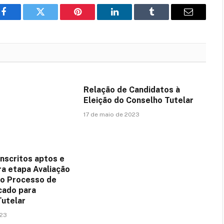
Facebook
Twitter
Pinterest
LinkedIn
Tumblr
E-
mail
Relação de Candidatos à
Eleição do Conselho Tutelar
17 de maio de 2023
Inscritos aptos e
ra etapa Avaliação
do Processo de
cado para
Tutelar
023