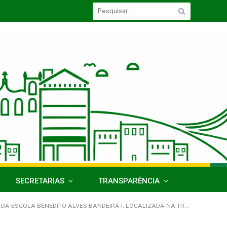
SECRETARIAS
TRANSPARÊNCIA
GUNDA BENEDITO ALVES BANDEIRA, 22, VILA COLATINA – ZONA RURAL DO MUNICÍPIO DE ACARÁ/PA)