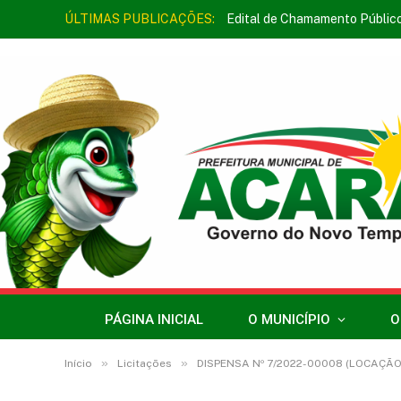
ÚLTIMAS PUBLICAÇÕES:
Edital de Chamamento Públic
PÁGINA INICIAL
O MUNICÍPIO
O
»
»
Início
Licitações
DISPENSA Nº 7/2022-00008 (LOCAÇÃO DE IMÓVEL PARA FINS 