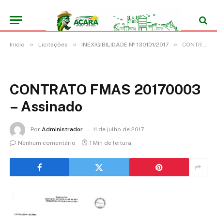
»
»
»
Início
Licitações
INEXIGIBILIDADE Nº 130101/2017
CONTRATO FMAS 20170003 – Assinado
CONTRATO FMAS 20170003
– Assinado
Por
Administrador
11 de julho de 2017
Nenhum comentário
1 Min de leitura