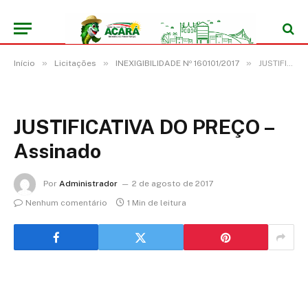
»
»
»
Início
Licitações
INEXIGIBILIDADE Nº 160101/2017
JUSTIFICATIVA DO PREÇO – Assinado
JUSTIFICATIVA DO PREÇO –
Assinado
Por
Administrador
2 de agosto de 2017
Nenhum comentário
1 Min de leitura