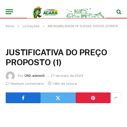
»
»
Início
Licitações
INEXIGIBILIDADE Nº 6/2022-00005 (CONTRATAÇÃO DE SHOW ARTÍSTICO DA BANDA TRILOGIA “LUCINHA BASTOS, NILSON CHAVES E MARCO MONTEIRO” PARA AS COMEMORAÇÕES DO 147º ANIVERSÁRIO DO MUNICÍPIO DE ACARÁ/PA)
JUSTIFICATIVA DO PREÇO
PROPOSTO (1)
Por
CR2-admin5
27 de maio de 2023
Nenhum comentário
1 Min de leitura