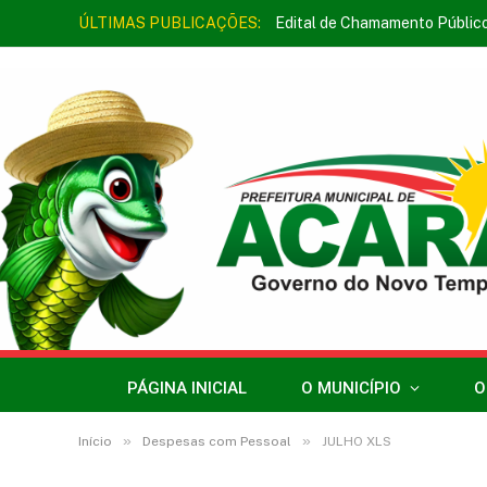
ÚLTIMAS PUBLICAÇÕES:
Edital de Chamamento Públic
PÁGINA INICIAL
O MUNICÍPIO
O
»
»
Início
Despesas com Pessoal
JULHO XLS