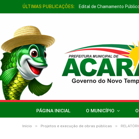
ÚLTIMAS PUBLICAÇÕES:
Edital de Chamamento Públic
PÁGINA INICIAL
O MUNICÍPIO
O
»
»
Início
Projetos e execução de obras públicas
RELATÓRI