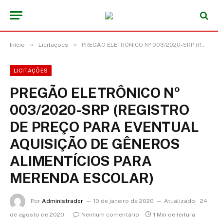
»
»
Início
Licitações
PREGÃO ELETRÔNICO Nº 003/2020-SRP (REGISTRO DE PREÇO PARA EVENTUAL AQUISIÇÃO DE GÊNEROS ALIMENTÍCIOS PARA MERENDA ESCOLAR)
LICITAÇÕES
PREGÃO ELETRÔNICO Nº
003/2020-SRP (REGISTRO
DE PREÇO PARA EVENTUAL
AQUISIÇÃO DE GÊNEROS
ALIMENTÍCIOS PARA
MERENDA ESCOLAR)
Por
Administrador
10 de janeiro de 2020
Atualizado:
24
de agosto de 2020
Nenhum comentário
1 Min de leitura