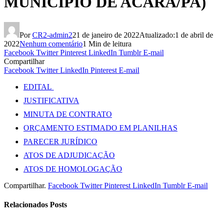
MUNICÍPIO DE ACARÁ/PA)
Por
CR2-admin2
21 de janeiro de 2022
Atualizado:
1 de abril de
2022
Nenhum comentário
1 Min de leitura
Facebook
Twitter
Pinterest
LinkedIn
Tumblr
E-mail
Compartilhar
Facebook
Twitter
LinkedIn
Pinterest
E-mail
EDITAL
JUSTIFICATIVA
MINUTA DE CONTRATO
ORÇAMENTO ESTIMADO EM PLANILHAS
PARECER JURÍDICO
ATOS DE ADJUDICAÇÃO
ATOS DE HOMOLOGAÇÃO
Compartilhar.
Facebook
Twitter
Pinterest
LinkedIn
Tumblr
E-mail
Relacionados
Posts