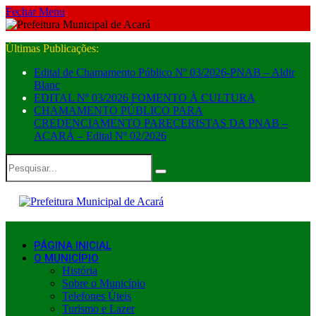
Fechar Menu
Últimas Publicações:
Edital de Chamamento Público Nº 03/2026-PNAB – Aldir
Blanc
EDITAL Nº 03/2026 FOMENTO À CULTURA
CHAMAMENTO PÚBLICO PARA
CREDENCIAMENTO PARECERISTAS DA PNAB –
ACARÁ – Edital Nº 02/2026
PÁGINA INICIAL
O MUNICÍPIO
História
Sobre o Município
Telefones Úteis
Turismo e Lazer