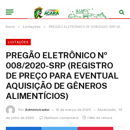
»
»
Início
Licitações
PREGÃO ELETRÔNICO Nº 008/2020-SRP (REGISTRO DE PREÇO PARA EVENTUAL AQUISIÇÃO DE GÊNEROS ALIMENTÍCIOS)
LICITAÇÕES
PREGÃO ELETRÔNICO Nº
008/2020-SRP (REGISTRO
DE PREÇO PARA EVENTUAL
AQUISIÇÃO DE GÊNEROS
ALIMENTÍCIOS)
Por
Administrador
16 de março de 2020
Atualizado:
13
de julho de 2020
Nenhum comentário
1 Min de leitura