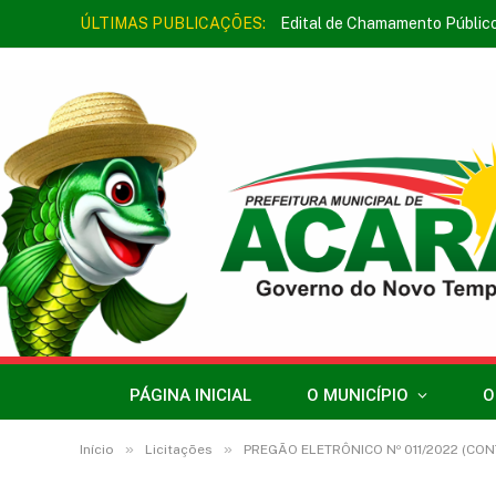
ÚLTIMAS PUBLICAÇÕES:
Edital de Chamamento Públic
PÁGINA INICIAL
O MUNICÍPIO
O
»
»
Início
Licitações
PREGÃO ELETRÔNICO Nº 011/2022 (CONTRATA