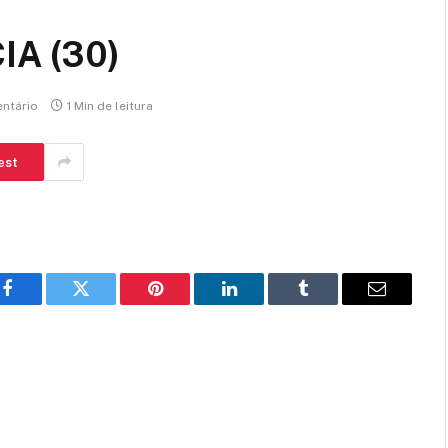
A (30)
ntário
1 Min de leitura
est
Facebook
Twitter
Pinterest
LinkedIn
Tumblr
E-
mail