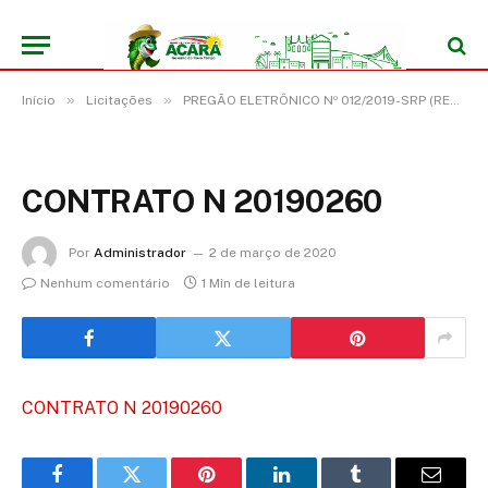
»
»
Início
Licitações
PREGÃO ELETRÔNICO Nº 012/2019-SRP (REGISTRO DE PREÇO PARA EVENTUAL AQUISIÇÃO DE MATERIAL DE CONSTRUÇÃO, HIDRÁULICO, ELÉTRICO E EPI´S)
CONTRATO N 20190260
Por
Administrador
2 de março de 2020
Nenhum comentário
1 Min de leitura
CONTRATO N 20190260