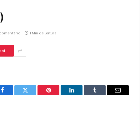
)
comentário
1 Min de leitura
est
Facebook
Twitter
Pinterest
LinkedIn
Tumblr
E-
mail