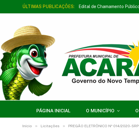
ÚLTIMAS PUBLICAÇÕES:
Edital de Chamamento Públic
PÁGINA INICIAL
O MUNICÍPIO
O
»
»
Início
Licitações
PREGÃO ELETRÔNICO Nº 014/2020-SRP (REGI