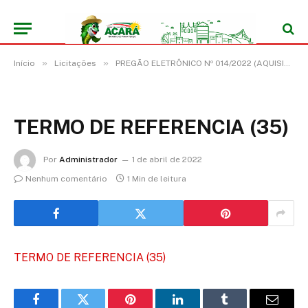
»
»
Início
Licitações
PREGÃO ELETRÔNICO Nº 014/2022 (AQUISIÇÃO DE VEÍCULO FURGÃO ORIGINAL DE FÁBRICA OKM, ADAPTADO PARA AMBULÂNCIA SIMPLES REMOÇÃO)
TERMO DE REFERENCIA (35)
Por
Administrador
1 de abril de 2022
Nenhum comentário
1 Min de leitura
TERMO DE REFERENCIA (35)