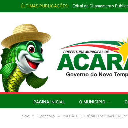
ÚLTIMAS PUBLICAÇÕES:
Edital de Chamamento Públic
PÁGINA INICIAL
O MUNICÍPIO
O
»
»
Início
Licitações
PREGÃO ELETRÔNICO Nº 015/2019-SRP (REGISTR