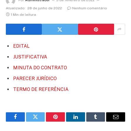
Por
Administrador
3 de fevereiro de 2022
Atualizado:
28 de junho de 2022
Nenhum comentário
1 Min de leitura
EDITAL
JUSTIFICATIVA
MINUTA DO CONTRATO
PARECER JURÍDICO
TERMO DE REFERÊNCIA
Facebook
Twitter
Pinterest
LinkedIn
Tumblr
E-
mail