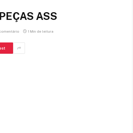
– PEÇAS ASS
comentário
1 Min de leitura
est