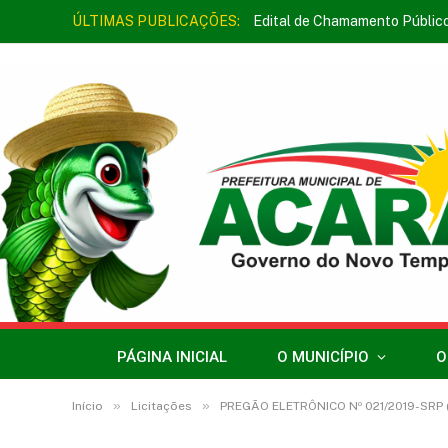
ÚLTIMAS PUBLICAÇÕES:
Edital de Chamamento Públic
PÁGINA INICIAL
O MUNICÍPIO
O
»
»
Início
Licitações
PREGÃO ELETRÔNICO Nº 021/2019-SRP (R