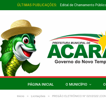
ÚLTIMAS PUBLICAÇÕES:
Edital de Chamamento Públic
PÁGINA INICIAL
O MUNICÍPIO
O
»
»
Início
Licitações
PREGÃO ELETRÔNICO Nº 021/2022 (CONTRA