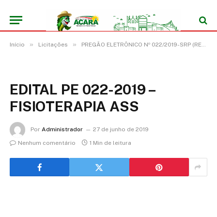
»
»
Início
Licitações
PREGÃO ELETRÔNICO Nº 022/2019-SRP (REGISTRO DE PREÇO PARA EVENTUAL AQUISIÇÃO DE EQUIPAMENTO E MATERIAL PERMANENTE PARA UNIDADE DE ATENÇÃO ESPECIALIZADA EM SAÚDE (FISIOTERAPIA) PROPOSTA Nº 11750.869000/1170-20)
EDITAL PE 022-2019 –
FISIOTERAPIA ASS
Por
Administrador
27 de junho de 2019
Nenhum comentário
1 Min de leitura