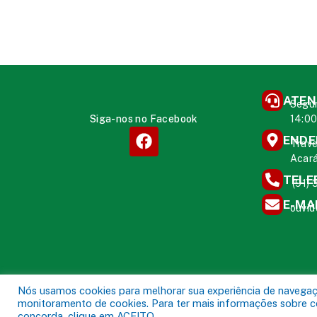
ATEN
Segun
Siga-nos no Facebook
14:0
ENDE
Trave
Acará
TELE
(91)
E-MA
ouvid
Nós usamos cookies para melhorar sua experiência de navegação
monitoramento de cookies. Para ter mais informações sobre com
Prefeitura Municipal de Aca
Todos os direitos reservados a
concorda, clique em ACEITO.