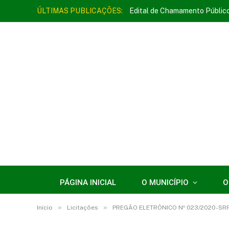
ÚLTIMAS PUBLICAÇÕES:
Edital de Chamamento Públic
PÁGINA INICIAL
O MUNICÍPIO
O
»
»
Início
Licitações
PREGÃO ELETRÔNICO Nº 023/2020-SRP