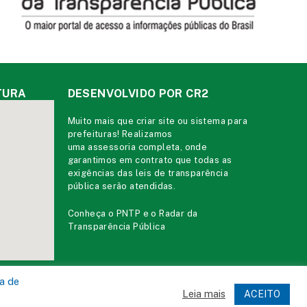
TURA
DESENVOLVIDO POR CR2
Muito mais que
criar site
ou
sistema para
prefeituras
! Realizamos
uma
assessoria
completa, onde
garantimos em contrato que todas as
exigências das
leis de transparência
pública
serão atendidas.
Conheça o
PNTP
e o
Radar da
Transparência Pública
ca de
Leia mais
ACEITO
ministrativa
Acessar o Webmail