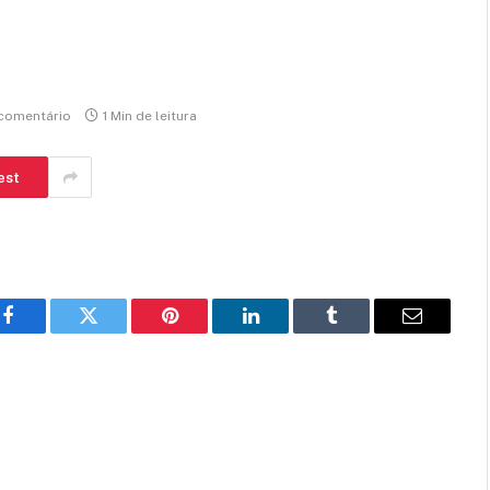
comentário
1 Min de leitura
est
Facebook
Twitter
Pinterest
LinkedIn
Tumblr
E-
mail