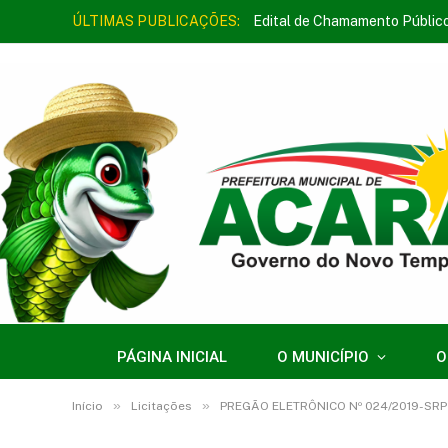
ÚLTIMAS PUBLICAÇÕES:
Edital de Chamamento Públic
PÁGINA INICIAL
O MUNICÍPIO
O
»
»
Início
Licitações
PREGÃO ELETRÔNICO Nº 024/2019-SRP