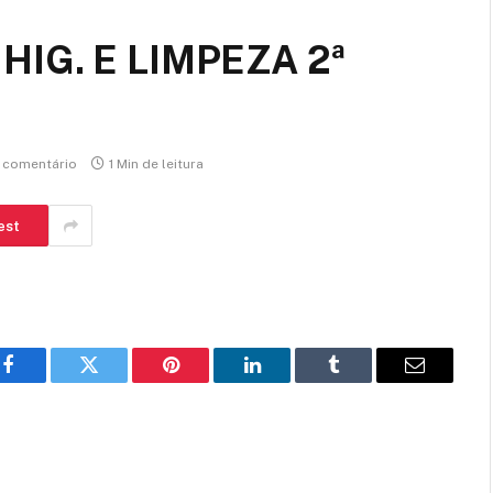
 HIG. E LIMPEZA 2ª
comentário
1 Min de leitura
est
Facebook
Twitter
Pinterest
LinkedIn
Tumblr
E-
mail