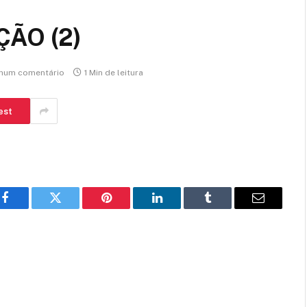
ÃO (2)
hum comentário
1 Min de leitura
est
Facebook
Twitter
Pinterest
LinkedIn
Tumblr
E-
mail