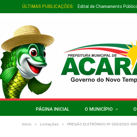
ÚLTIMAS PUBLICAÇÕES:
Edital de Chamamento Públic
PÁGINA INICIAL
O MUNICÍPIO
O
»
»
Início
Licitações
PREGÃO ELETRÔNICO Nº 026/2020-SRP