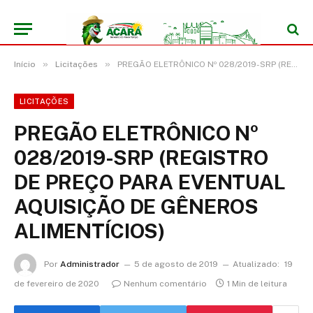
»
»
Início
Licitações
PREGÃO ELETRÔNICO Nº 028/2019-SRP (REGISTRO DE PREÇO PARA EVENTUAL AQUISIÇÃO DE GÊNEROS ALIMENTÍCIOS)
LICITAÇÕES
PREGÃO ELETRÔNICO Nº
028/2019-SRP (REGISTRO
DE PREÇO PARA EVENTUAL
AQUISIÇÃO DE GÊNEROS
ALIMENTÍCIOS)
Por
Administrador
5 de agosto de 2019
Atualizado:
19
de fevereiro de 2020
Nenhum comentário
1 Min de leitura