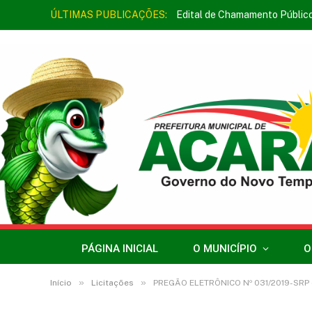
ÚLTIMAS PUBLICAÇÕES:
Edital de Chamamento Públic
PÁGINA INICIAL
O MUNICÍPIO
O
»
»
Início
Licitações
PREGÃO ELETRÔNICO Nº 031/2019-SRP 