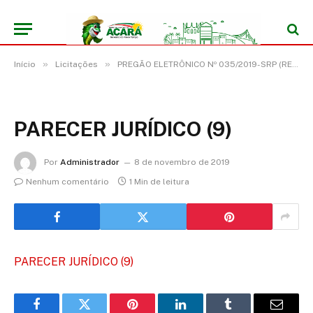
»
»
Início
Licitações
PREGÃO ELETRÔNICO Nº 035/2019-SRP (REGISTRO DE PREÇO PARA EVENTUAL AQUISIÇÃO DE MINI CARREGADEIRA SOBRE RODAS, POTÊNCIA MÍNIMA DE 47 HP, CAPACIDADE NOMINAL DE 646KG)
PARECER JURÍDICO (9)
Por
Administrador
8 de novembro de 2019
Nenhum comentário
1 Min de leitura
PARECER JURÍDICO (9)