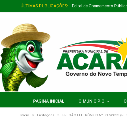
ÚLTIMAS PUBLICAÇÕES:
Edital de Chamamento Públic
PÁGINA INICIAL
O MUNICÍPIO
O
»
»
Início
Licitações
PREGÃO ELETRÔNICO Nº 037/2022 (REGISTRO D