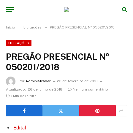
»
»
Início
Licitações
PREGÃO PRESENCIAL Nº 050201/2018
LICITAÇÕES
PREGÃO PRESENCIAL Nº
050201/2018
Por
Administrador
23 de fevereiro de 2018
Atualizado:
26 de junho de 2018
Nenhum comentário
1 Min de leitura
Edital