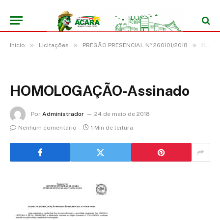
»
»
»
Início
Licitações
PREGÃO PRESENCIAL Nº 260101/2018
HOMOLOGAÇÃO-Assinado
HOMOLOGAÇÃO-Assinado
Por
Administrador
24 de maio de 2018
Nenhum comentário
1 Min de leitura