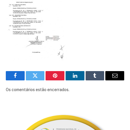
Facebook
Twitter
Pinterest
LinkedIn
Tumblr
E-
mail
Os comentários estão encerrados.