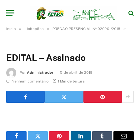
»
»
»
Início
Licitações
PREGÃO PRESENCIAL Nº 020201/2018
EDITA
EDITAL – Assinado
Por
Administrador
5 de abril de 2018
Nenhum comentário
1 Min de leitura