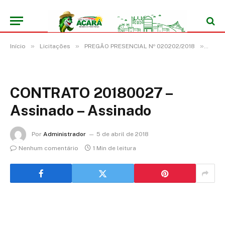
»
»
»
Início
Licitações
PREGÃO PRESENCIAL Nº 020202/2018
CONT
CONTRATO 20180027 –
Assinado – Assinado
Por
Administrador
5 de abril de 2018
Nenhum comentário
1 Min de leitura