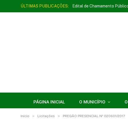
ÚLTIMAS PUBLICAÇÕES:
Edital de Chamamento Públic
PÁGINA INICIAL
O MUNICÍPIO
O
»
»
Início
Licitações
PREGÃO PRESENCIAL Nº 020601/2017