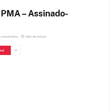
PMA – Assinado-
 comentário
1 Min de leitura
est