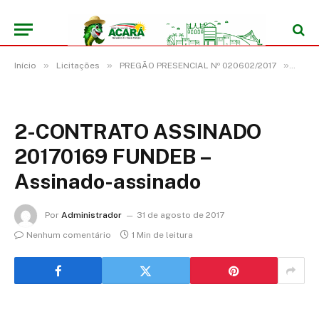
»
»
»
Início
Licitações
PREGÃO PRESENCIAL Nº 020602/2017
2-CO
2-CONTRATO ASSINADO
20170169 FUNDEB –
Assinado-assinado
Por
Administrador
31 de agosto de 2017
Nenhum comentário
1 Min de leitura