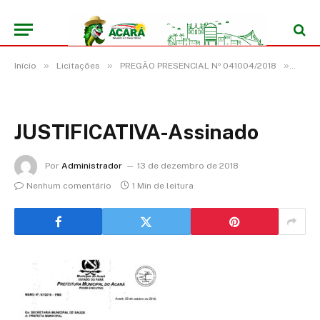
»
»
»
Início
Licitações
PREGÃO PRESENCIAL Nº 041004/2018
JUSTI
JUSTIFICATIVA-Assinado
Por
Administrador
13 de dezembro de 2018
Nenhum comentário
1 Min de leitura